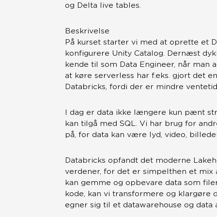
og Delta live tables.
Beskrivelse
På kurset starter vi med at oprette et
konfigurere Unity Catalog. Dernæst dykk
kende til som Data Engineer, når man 
at køre serverless har f.eks. gjort det 
Databricks, fordi der er mindre ventetid 
I dag er data ikke længere kun pænt str
kan tilgå med SQL. Vi har brug for and
på, for data kan være lyd, video, billede
Databricks opfandt det moderne Lakeho
verdener, for det er simpelthen et mix 
kan gemme og opbevare data som filer
kode, kan vi transformere og klargøre da
egner sig til et datawarehouse og data 