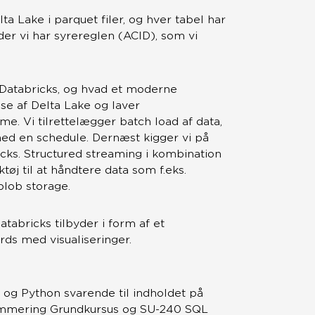
a Lake i parquet filer, og hver tabel har
der vi har syrereglen (ACID), som vi
l Databricks, og hvad et moderne
se af Delta Lake og laver
e. Vi tilrettelægger batch load af data,
ed en schedule. Dernæst kigger vi på
icks. Structured streaming i kombination
øj til at håndtere data som f.eks.
lob storage.
atabricks tilbyder i form af et
ds med visualiseringer.
L og Python svarende til indholdet på
ammering Grundkursus og SU-240 SQL