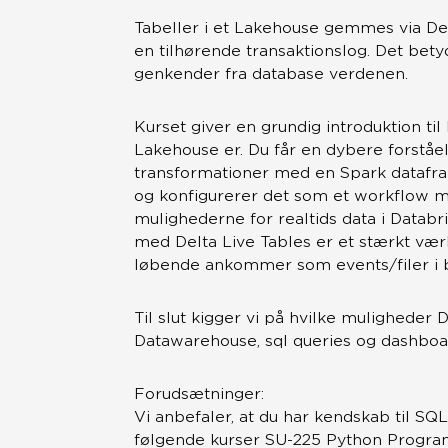
Tabeller i et Lakehouse gemmes via Delt
en tilhørende transaktionslog. Det bety
genkender fra database verdenen.
Kurset giver en grundig introduktion ti
Lakehouse er. Du får en dybere forståel
transformationer med en Spark datafram
og konfigurerer det som et workflow m
mulighederne for realtids data i Databr
med Delta Live Tables er et stærkt værkt
løbende ankommer som events/filer i b
Til slut kigger vi på hvilke muligheder D
Datawarehouse, sql queries og dashboar
Forudsætninger:
Vi anbefaler, at du har kendskab til SQ
følgende kurser SU-225 Python Progr