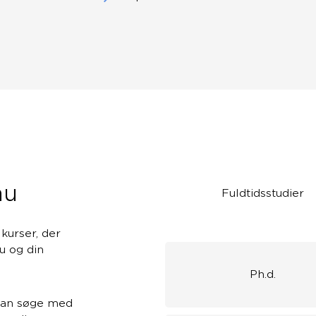
au
Fuldtidsstudier
urser, der
au og din
Ph.d.
 kan søge med