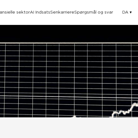
nansielle sektor
AI Indsats
Senkarriere
Spørgsmål og svar
DA