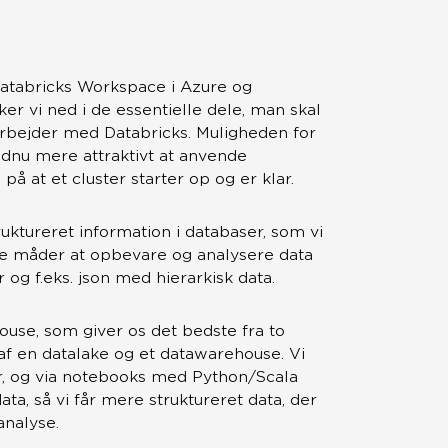
 Databricks Workspace i Azure og
er vi ned i de essentielle dele, man skal
arbejder med Databricks. Muligheden for
endnu mere attraktivt at anvende
på at et cluster starter op og er klar.
uktureret information i databaser, som vi
re måder at opbevare og analysere data
r og f.eks. json med hierarkisk data.
use, som giver os det bedste fra to
af en datalake og et datawarehouse. Vi
, og via notebooks med Python/Scala
ta, så vi får mere struktureret data, der
analyse.