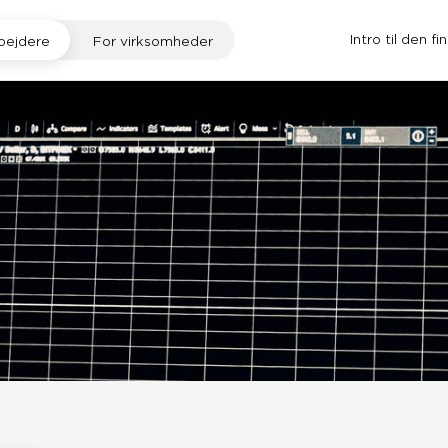
Intro til den fi
bejdere
For virksomheder