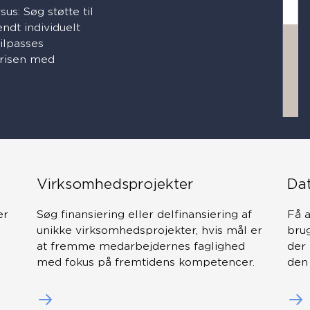
us: Søg støtte til
ndt individuelt
tilpasses
prisen med
Virksomhedsprojekter
Dat
er
Søg finansiering eller delfinansiering af
Få a
unikke virksomhedsprojekter, hvis mål er
bru
at fremme medarbejdernes faglighed
der 
med fokus på fremtidens kompetencer.
den