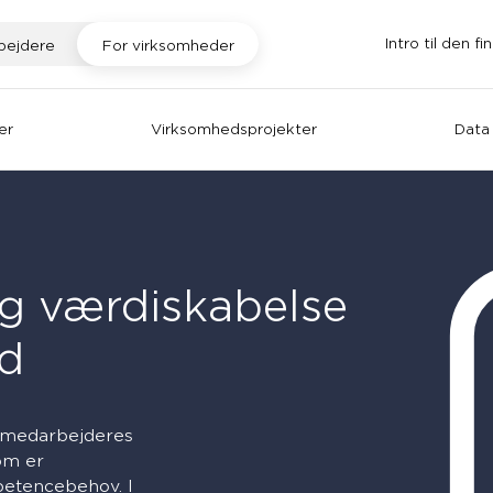
Intro til den fi
bejdere
For virksomheder
er
Virksomhedsprojekter
Data 
 værdiskabelse
ed
e medarbejderes
om er
petencebehov. I