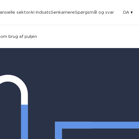
nansielle sektor
AI Indsats
Senkarriere
Spørgsmål og svar
DA
om brug af puljen