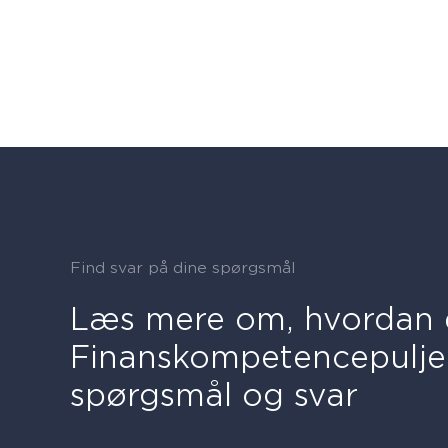
Find svar på dine spørgsmål
Læs mere om, hvordan 
Finanskompetencepulje
spørgsmål og svar