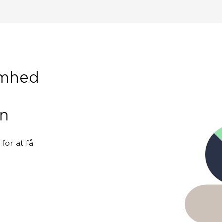
omhed
n
for at få