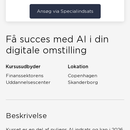
Ansøg via Specialindsats
Få succes med AI i din
digitale omstilling
Kursusudbyder
Lokation
Finanssektorens
Copenhagen
Uddannelsescenter
Skanderborg
Beskrivelse
Kurset er en del af puljens AI indsats og kan i 2026