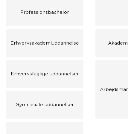
Professionsbachelor
Erhvervsakademiuddannelse
Akademiud
Erhvervsfaglige uddannelser
Arbejdsmarke
Gymnasiale uddannelser