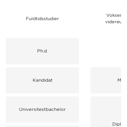
Voksen- 
Fuldtidsstudier
videreud
Ph.d.
Kandidat
Mas
Universitestbachelor
Diplo