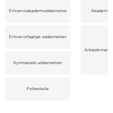
Erhvervsakademiuddannelse
Akademiud
Erhvervsfaglige uddannelser
Arbejdsmarke
Gymnasiale uddannelser
Folkeskole