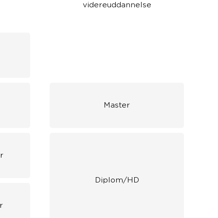
videreuddannelse
Master
r
Diplom/HD
r