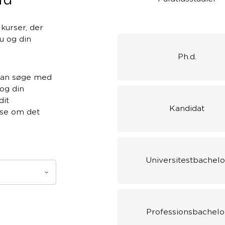
urser, der
au og din
Ph.d.
 kan søge med
og din
dit
Kandidat
se om det
Universitestbachelo
Professionsbachelo