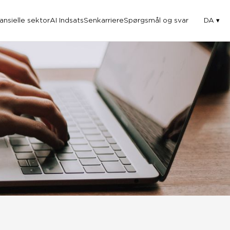
nansielle sektor
AI Indsats
Senkarriere
Spørgsmål og svar
DA