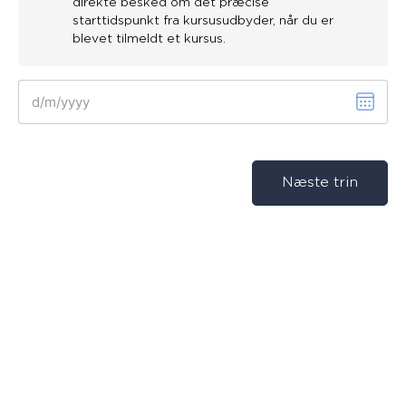
direkte besked om det præcise
starttidspunkt fra kursusudbyder, når du er
blevet tilmeldt et kursus.
Vælg
dato