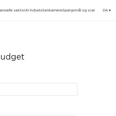
nansielle sektor
AI Indsats
Senkarriere
Spørgsmål og svar
DA
budget