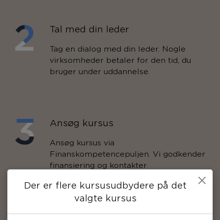
Tal med din leder
Tag en dialog med din leder. Nogle
virksomheder betaler for den tid, du
bruger under uddannelse.
Ansøg kursus
Ansøg kursus via
Finanskompetencepuljen. Vi godkender
finansiering og kontakter
kursusudbyderen.
Der er flere kursusudbydere på det
valgte kursus