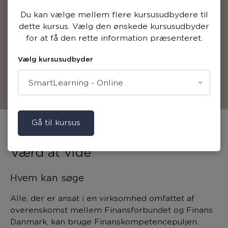
Vi kontakter dig
Du kan vælge mellem flere kursusudbydere til
dette kursus. Vælg den ønskede kursusudbyder
Du bliver kontaktet af kursusudbyderen
for at få den rette information præsenteret.
med svar på, om du er blevet optaget og
al praktisk info efterfølgende.
Vælg kursusudbyder
SmartLearning - Online
Gå til kursus
Værd at vide
Hvem kan søge
Alle, der er ansat i en virksomhed omfattet af
overenskomst mellem Finansforbundet og Finans
Danmark, kan bruge Finanskompetencepuljen.